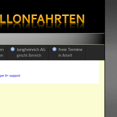
en
Jungheinrich AG
freie Termine
nn
geschl. Bereich
in Arbeit
ayer 9+ support