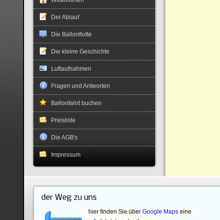
Willkommen
Der Ablauf
Die Ballonflotte
Die kleine Geschichte
Luftaufnahmen
Fragen und Antworten
Ballonfahrt buchen
Preisliste
Die AGB's
Impressum
der Weg zu uns
hier finden Sie über
Google Maps
eine